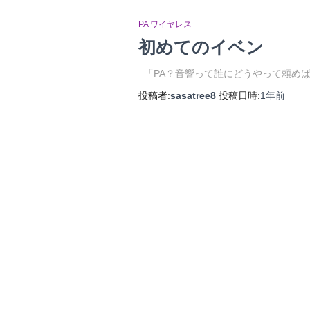
PA ワイヤレス
初めてのイベン
「PA？音響って誰にどうやって頼めば
投稿者:
sasatree8
投稿日時:
1年
前